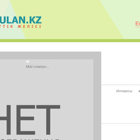
E
Gulnar Abdisadyk
Мой статус...
City:
Кызылорда
Моб.телефон:
нет информации
Интересы:
Mail.ru Агент:
нет информации
Skype:
нет информации
PHOTOS