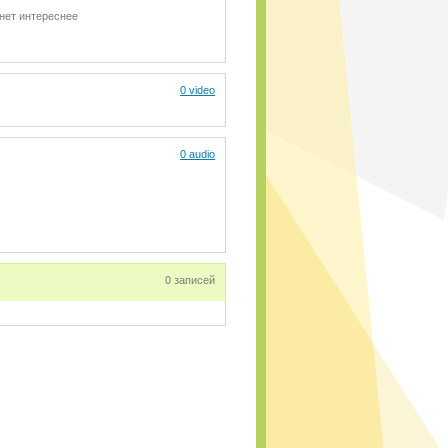
нет интереснее
0 video
0 audio
0 записей