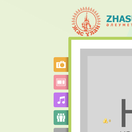
0
баллов