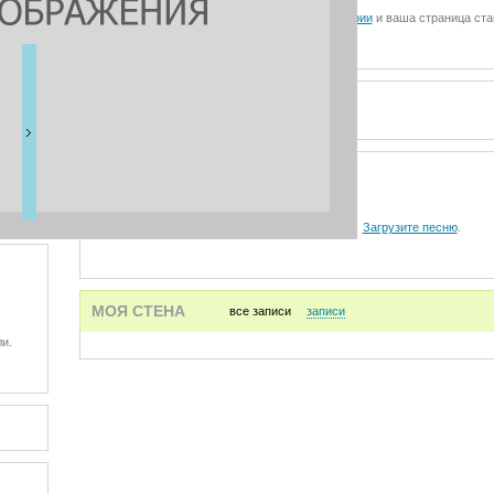
Загрузите фотографии
и ваша страница ста
ВИДЕО
АУДИО
Загрузите песню
.
МОЯ СТЕНА
все записи
записи
и.