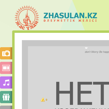
Кристина
don't Worry Be happ
City:
Моб.телефон:
Mail.ru Агент:
Skype:
0
баллов
PHOTOS