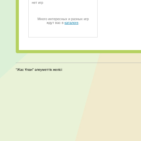
нет игр
Много интересных и разных игр
ждут вас в
каталоге
.
“Жас Ұлан” әлеуметтік желісі