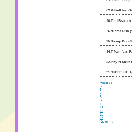
03.Jennifer Lop
02.Pitbull feat.
40.Toni Braxton 
36.dj.cross-I'm y
35.Snoop Dog-S
34.T-Pain feat. 
32.Play-N-Skillz 
31.SUPER XIT[dj
Алдыңғы
5
6
7
8
9
10
11
12
13
14
Келесі →