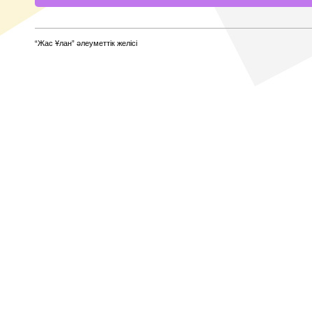
“Жас Ұлан” әлеуметтік желісі