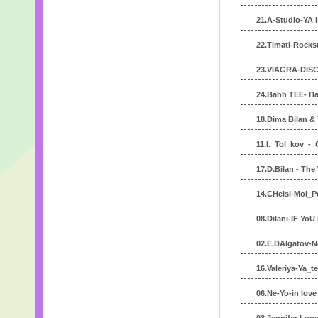
21.A-Studio-YA i
22.Timati-Rockst
23.VIAGRA-DIS
24.Bahh TEE- П
18.Dima Bilan & 
11.I._Tol_kov_-
17.D.Bilan - Th
14.CHelsi-Moi_
08.Dilani-IF YoU
02.E.DAlgatov-N
16.Valeriya-Ya_t
06.Ne-Yo-in love