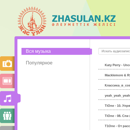
Вся музыка
Популярное
Katy Perry - Unc
Macklemore & Ry
Классика_в_со
yeah_yeah_yeahs
TiOne - 10. Уп
TiOne - 08. Спи
T1One - От расс