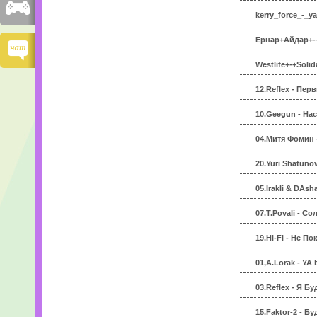
kerry_force_-_
Ернар+Айдар+-+
Westlife+-+Solid
12.Reflex - Пер
10.Geegun - На
04.Митя Фомин 
20.Yuri Shatuno
05.Irakli & DAs
07.T.Povali - С
19.Hi-Fi - Не П
01,A.Lorak - YA
03.Reflex - Я Б
15.Faktor-2 - Б