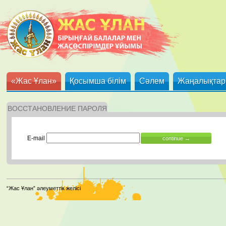
«Жас Ұлан»
Қосымша білім
Сәлем
Жаңалықтар
ВОССТАНОВЛЕНИЕ ПАРОЛЯ
E-mail
“Жас Ұлан” әлеуметтік желісі