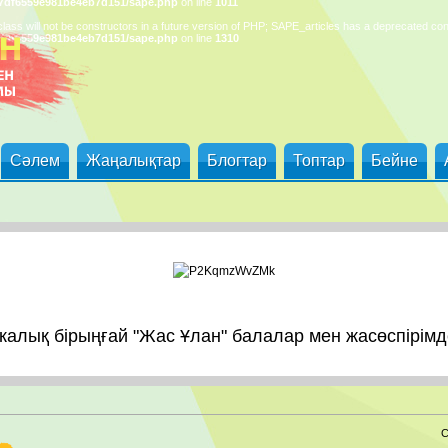
d7df6559e981be4eb7d151/sape.php
on line
1011
lass will not be constructors in a future version of PHP; SAPE_articles has a deprecated con
d7df6559e981be4eb7d151/sape.php
on line
1310
Сәлем
Жаңалықтар
Блогтар
Топтар
Бейне
калық бірыңғай "Жас Ұлан" балалар мен жасөспірім
С