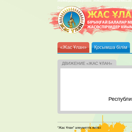
/home/jasulank/public_html/public/af1cb4e013
Deprecated
: Methods with the same name as their c
/home/jasulank/public_html/public/af1cb4e013
«Жас Ұлан»
Қосымша білім
ДВИЖЕНИЕ «ЖАС ҰЛАН»
Республи
“Жас Ұлан” әлеуметтік желісі