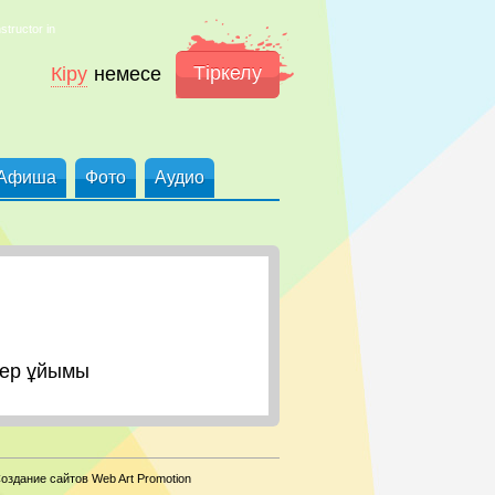
structor in
Тіркелу
Кіру
немесе
Афиша
Фото
Аудио
дер ұйымы
оздание сайтов Web Art Promotion