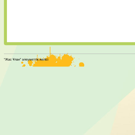
“Жас Ұлан” әлеуметтік желісі