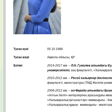
Туған күні
05.10.1988
Туған жері
Ақмола облысы, ҚР
Білімі
2014-2017 жж. –
Л.Н. Гумилев атындағы Е
университеті,
заң факультеті, «Халықарал
2010-2012 жж.
–
Ресей халықтар достаст
факультеті, магистратура (ТМД Желілік универ
2006-2012 жж.
–
әл-Фараби атындағы Қаза
«Алтын белгі» иегерлерінің арасындағы мемле
«Халықаралық қатынастар» мамандығы - бака
«Халықаралық құқық» мамандығы - магистрат