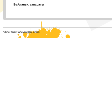
Байланыс ақпараты
“Жас Ұлан” әлеуметтік желісі