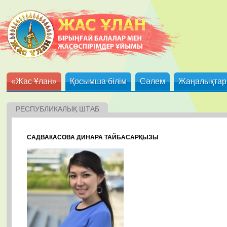
«Жас Ұлан»
Қосымша білім
Сәлем
Жаңалықтар
РЕСПУБЛИКАЛЫҚ ШТАБ
САДВАКАСОВА ДИНАРА ТАЙБАСАРҚЫЗЫ