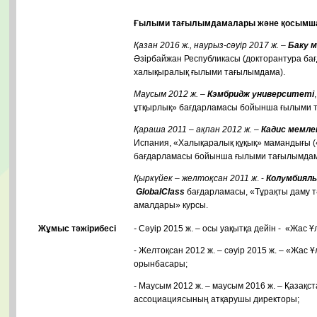
Ғылыми тағылымдамалары және қосымша 
Қазан
2016
ж
.,
наурыз-сәуір
2017 ж. –
Баку 
Әзірбайжан Республикасы (докторантура б
халықыралық ғылыми тағылымдама).
Маусым
2012
ж
.
–
Кэмбридж университет
і
ұтқырлық» бағдарламасы бойынша ғылыми 
Қараша
2011 –
ақпан
2012
ж
.
–
Кадис мемле
Испания, «Халықаралық құқық» мамандығы 
бағдарламасы бойынша ғылыми тағылымдам
Қыркүйек
–
желтоқсан
2011
ж
. -
Колумбиялы
GlobalClass
бағдарламасы, «Тұрақты даму т
амалдары» курсы.
Жұмыс тәжірибесі
-
Сәуір 2015 ж. – осы уақытқа дейін - «Жас
- Желтоқсан 2012 ж. – сәуір 2015 ж. – «Жа
орынбасары;
- Маусым 2012 ж. – маусым 2016 ж. – Қазақс
ассоциациясының атқарушы директоры;