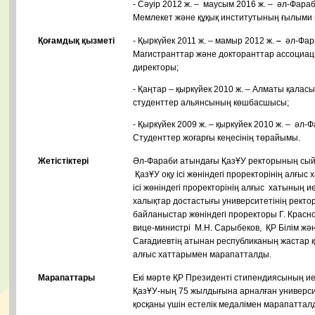
- Сәуір 2012 ж. – маусым 2016 ж. – әл-Фар
Мемлекет және құқық институтының ғылыми 
Қоғамдық қызметі
- Қыркүйек 2011 ж. – мамыр 2012 ж.
–
әл-Фара
Магистранттар және докторанттар ассоциа
директоры;
- Қаңтар – қыркүйек 2010 ж. – Алматы қала
студенттер альянсының көшбасшысы;
- Қыркүйек 2009 ж. – қыркүйек 2010 ж. – әл
Студенттер жоғарғы кеңесінің төрайымы.
Жетістіктері
Әл-Фараби атындағы ҚазҰУ ректорының сыйл
ҚазҰУ оқу ісі жөніндегі проректорінің алғыс
ісі жөніндегі проректорінің алғыс хатының и
халықтар достастығы университетінің ректо
байланыстар жөніндегі проректоры Г. Красн
вице-министрі М.Н. Сарыбеков, ҚР Білім жән
Сағадиевтің атынан республиканың жастар қ
алғыс хаттарымен марапатталды.
Марапаттары
Екі мәрте ҚР Президенті стипендиясының ие
ҚазҰУ-ның 75 жылдығына арналған универси
қосқаны үшін естелік медалімен марапатталд