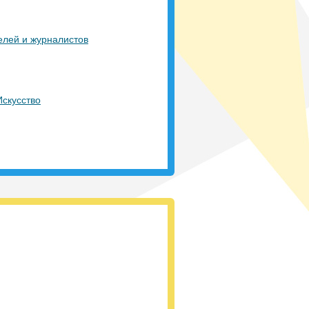
елей и журналистов
Город Мечты
40
қатысушы
|
Искусство
Ғылым әлемінде
Ізденіс үстінде
125
қатысушы
|