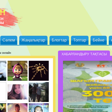
Сәлем
Жаңалықтар
Блогтар
Топтар
Бейне
м онлайн
ХАБАРЛАНДЫРУ ТАҚТАСЫ