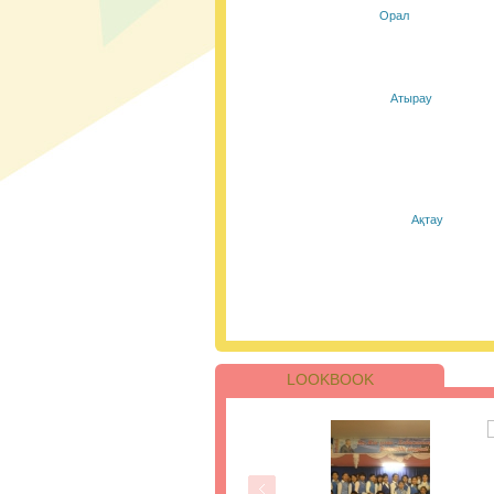
Осы бағдарлама а
Орал
жастары маманданд
барлық аймақтары
сабақтар өткізеді
қолданылуын бары
экологиялық әдетт
Атырау
Сіздермен #п
Қазір уақыты мен
білім алмаған ада
Ақтау
мамандықты меңгер
болғанын қаламасаң
LOOKBOOK
ҰБТ-ның бірін
бойынша 205 
жинады.
Қаңтар айындағы 