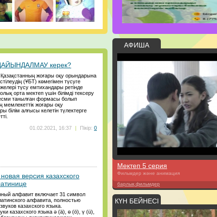
АФИША
 ДАЙЫНДАЛМАУ керек?
ы Қазақстанның жоғары оқу орындарына
стілеудің (ҰБТ) көмегімен түсуге
желері түсу емтихандары ретінде
толық орта мектеп үшін білімді тексеру
есми танылған формасы болып
ің мемлекеттік жоғары оқу
ы білім алғысы келетін түлектерге
ті.
01.02.2021, 16:37
|
Пікір:
0
Мектеп 5 серия
Фильмдер және анимация
новая версия казахского
латинице
барлық фильмдер
ный алфавит включает 31 символ
латинского алфавита, полностью
КҮН БЕЙНЕСІ
вуков казахского языка.
и казахского языка ә (ä), ө (ö), ү (ü),