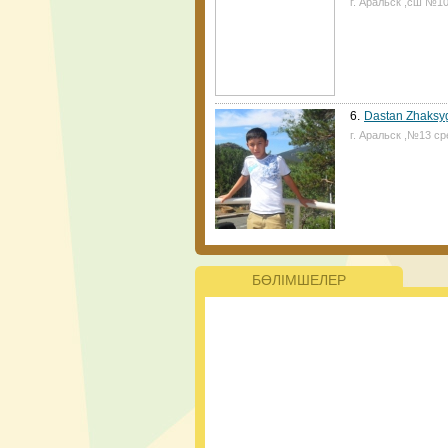
г. Аральск ,сш №1
ата-аналар үшін қ
6.
Dastan Zhaksy
г. Аральск ,№13 ср
Жаңалықтар
ҚР Президенті Қа
жаңа мектеп салуд
ерекше білім беру
келе жатқанын ата
керек.
БӨЛІМШЕЛЕР
#PlasticFreeK
ЮНИСЕФ пен Ұл
жобасына ерікт
басталғанын 