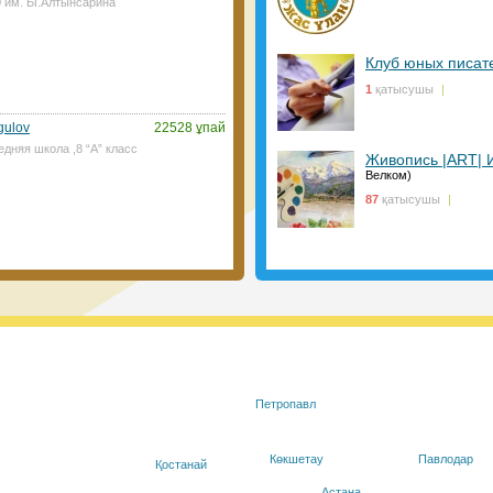
0 им. Ы.Алтынсарина
иын болмайтын көрінеді. ⠀
28.01.2021, 14:45
|
Пікір:
0
Клуб юных писат
1
қатысушы
|
gulov
22528 ұпай
едняя школа ,8 “А” класс
Живопись |ART| 
Велком)
сым-Жомарт Тоқаев 2021 жылы 200
87
қатысушы
|
ы тапсырды Президент қазіргі кезде
ді қажет ететін балалар саны артып
п өтті. Оларға айрықша қамқорлық
28.01.2021, 9:50
|
Пікір:
0
Петропавл
azakhstan бағыты бойынша
ттық еріктілер желісінің
ілерді алуға тіркеудің
Көкшетау
Павлодар
Қостанай
қуанышпен хабарлаймыз
Астана