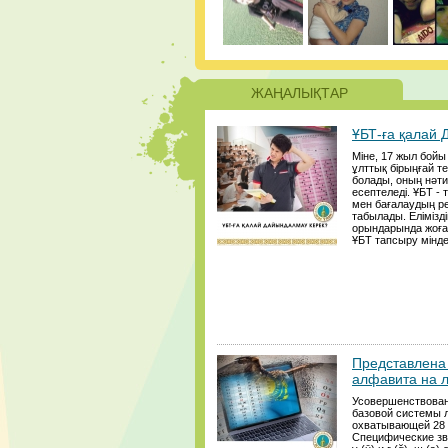
ЖАҢАЛЫҚТАР
ҰБТ-ға қалай
Міне, 17 жыл бой
ұлттық бірыңғай те
болады, оның нәти
есептеледі. ҰБТ - 
мен бағалаудың р
табылады. Елімізд
орындарында жоғар
ҰБТ тапсыру міндет
Представлена 
алфавита на 
Усовершенствован
базовой системы 
охватывающей 28 з
Специфические звук