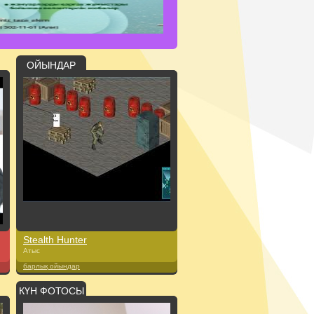
ОЙЫНДАР
Stealth Hunter
Атыс
барлық ойындар
КҮН ФОТОСЫ