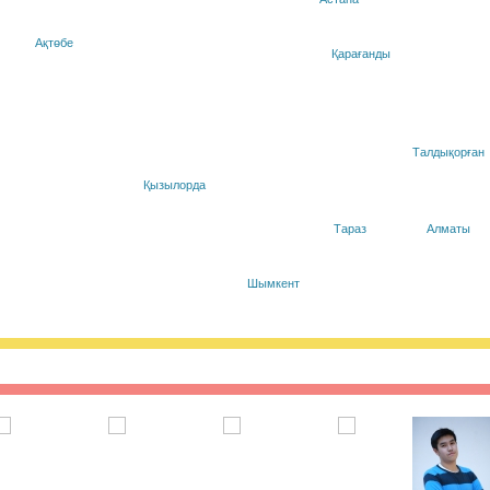
ясында Қазақстанның белсенді
ырылған тренингтен өтіп, еліміздің
ның мектеп оқушылары үшін онлайн
Ақтөбе
. Жобаның басты мақсаты - пластиктің
Қарағанды
нша азайту үшін ақпарат тарату және
ерді насихаттау.
27.01.2021, 9:45
|
Пікір:
0
Талдықорған
айдалыақпарат айдары.
Қызылорда
 ақщасы шығын қылып, бірақ пайдалы
мдарды кездестіреміз. Жаңа
Тараз
Алматы
у кезінде сізбен де сондай жағдай
ыз, онда келесі кеңестерге жүгініңіз.
Шымкент
27.01.2021, 9:25
|
Пікір:
0
ші күнінің қорытындысы
қатысушы 110-нан астам балл
ҰБТ барысында аудиториялардың