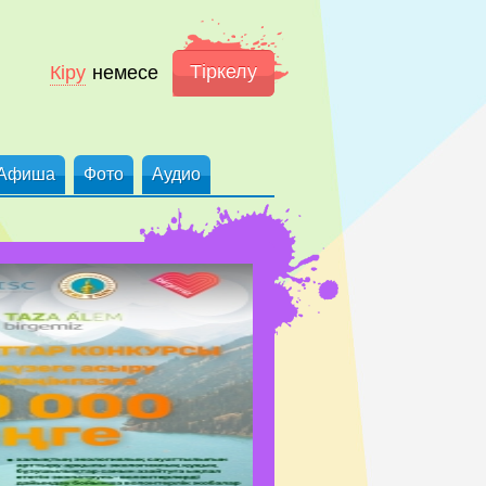
Тіркелу
Кіру
немесе
Афиша
Фото
Аудио