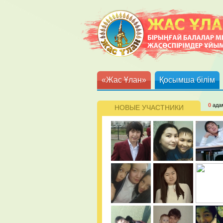
«Жас Ұлан»
Қосымша білім
0
ада
НОВЫЕ УЧАСТНИКИ