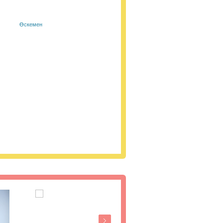
Өскемен