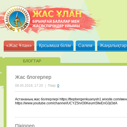
«Жас Ұлан»
Қосымша білім
Сәлем
Жаңалықтар
БЛОГТАР
Жас блогерлер
08.05.2018, 17:20
|
Пікір:
0
Астананың жас болгерлері https://tlepbergenkuanysh1.wixsite.com/м
https://www.youtube.com/channel/UCYZSrvO0KeumSfwEnG3jOdA
Пікірлер