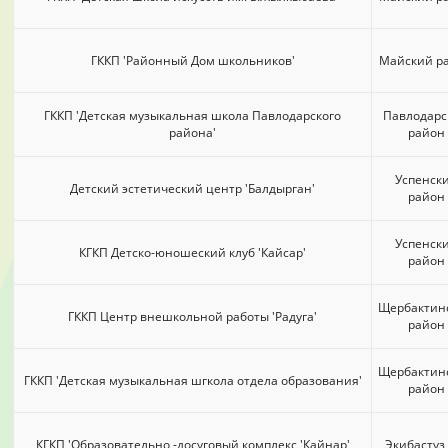
ГККП 'Районный Дом школьников'
Майский р
ГККП 'Детская музыкальная школа Павлодарского
Павлодарс
района'
район
Успенск
Детский эстетический центр 'Балдырган'
район
Успенск
КГКП Детско-юношеский клуб 'Кайсар'
район
Щербактин
ГККП Центр внешкольной работы 'Радуга'
район
Щербактин
ГККП 'Детская музыкальная шгкола отдела образования'
район
КГКП 'Образовательно -досуговый комплекс 'Кайнар'
Экибастуз 