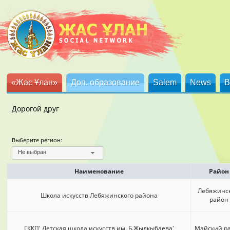
«Жас Ұлан»
Доп. образование
Salem
News
B
Дорогой друг
Выберите регион:
Не выбран
Наименование
Район
Лебяжинс
Школа искусств Лебяжинского района
район
ГККП' Детская школа искусств им. Б.Жылкыбаева'
Майский р