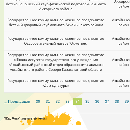
Акжарск
Детско -юношеский клуб физической подготовки акимата
район
Акжарского района
Государственное коммунальное казенное предприятие
Аккайынс
Детский дворовый клуб акимата Аккайынского района
район
Государственное коммунальное казенное предприятие
Аккайынс
Оздоровительный лагерь 'Окжетпес'
район
Государственное коммунальное казённое предприятие
«Школа искусств» государственного учреждения
Аккайынс
«Аккайынский районный отдел образования» акимата
район
Аккайынского района Северо-Казахстанской области
Государственное коммунальное казенное предприятие
Аккайынс
«Дом культуры»
район
← Предыдущая
30
31
32
33
34
35
36
37
38
39
“Жас Ұлан” әлеуметтік желісі