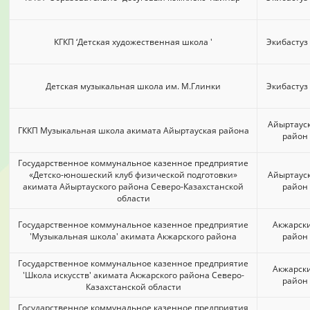
КГКП ‘Детская художественная школа '
Экибастуз 
Детская музыкальная школа им. М.Глинки
Экибастуз 
Айыртаус
ГККП Музыкальная школа акимата Айыртауская района
район
Государственное коммунальное казенное предприятие
«Детско-юношеский клуб физической подготовки»
Айыртаус
акимата Айыртауского района Северо-Казахстанской
район
области
Государственное коммунальное казенное предприятие
Акжарск
'Музыкальная школа' акимата Акжарского района
район
Государственное коммунальное казенное предприятие
Акжарск
'Школа искусств' акимата Акжарского района Северо-
район
Казахстанской области
Государственное коммунальное казенное предприятия