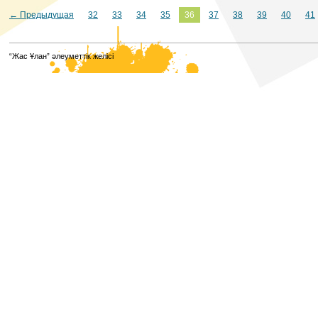
← Предыдущая
32
33
34
35
36
37
38
39
40
41
“Жас Ұлан” әлеуметтік желісі