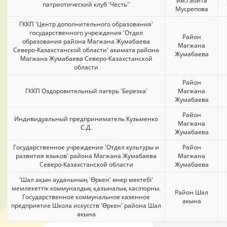
им.Габита
патриотический клуб 'Честь''
Мусрепова
ГККП 'Центр дополнительного образования'
государственного учреждения 'Отдел
Район
образования района Магжана Жумабаева
Магжана
Северо-Казахстанской области' акимата района
Жумабаева
Магжана Жумабаева Северо-Казахстанской
области
Район
ГККП Оздоровительный лагерь 'Березка'
Магжана
Жумабаева
Район
Индивидуальный предприниматель Кузьменко
Магжана
С.Д.
Жумабаева
Государственное учреждение 'Отдел культуры и
Район
развития языков' района Магжана Жумабаева
Магжана
Северо-Казахстанской области
Жумабаева
'Шал ақын ауданының 'Өркен' өнер мектебі'
мемлекеттік коммуналдық қазыналық кәсіпорны.
Район Шал
Государственное коммунальное казенное
акына
предприятие Школа искусств 'Өркен' района Шал
акына