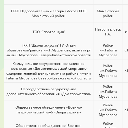
ГККП Оздоровительный лагерь «Искра» РОО
Мамлютский
Мамлютский район
район
Петропавловск
ТОО 'Спортландия'
г
Г.А.
ГККП 'Школа искусств' ГУ 'Отдел
Район
образования'района им.Г.Мусрепова, акимата р/
им.Габита
с
на им.Г.Мусрепова Северо-Казахстанской области
Мусрепова
Коммунальное государственное казенное
Район
предприятие «Детско-юношеский спортивно-
им.Габита
с
оздоровительный центр» акимата района имени
Мусрепова
Габита Мусрепова Северо-Казахстанской области
Район
Негосударственное учреждение
им.Габита
дополнительного образования «Дом творчества»
Мусрепова
Район
Общественное объединение «Военно-
им.Габита
с
патриотический клуб «Опора страны»
Мусрепова
Район
Общественное объединение 'Военно-