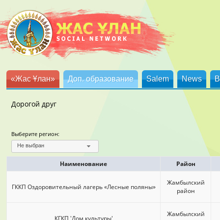
«Жас Ұлан»
Доп. образование
Salem
News
B
Дорогой друг
Выберите регион:
Не выбран
Наименование
Район
Жамбылский
ГККП Оздоровительный лагерь «Лесные поляны»
район
Жамбылский
КГКП 'Дом культуры'