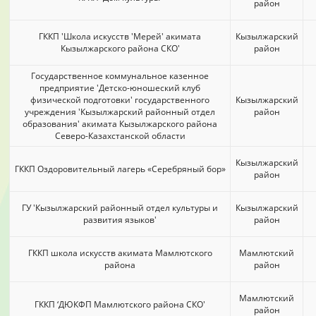
район
ГККП 'Школа искусств 'Мерей' акимата
Кызылжарский
Кызылжарского района СКО'
район
Государственное коммунальное казенное
предприятие 'Детско-юношеский клуб
физической подготовки' государственного
Кызылжарский
учреждения 'Кызылжарский районный отдел
район
образования' акимата Кызылжарского района
Северо-Казахстанской области
Кызылжарский
ГККП Оздоровительный лагерь «Серебряный бор»
район
ГУ 'Кызылжарский районный отдел культуры и
Кызылжарский
развития языков'
район
ГККП школа искусств акимата Мамлютского
Мамлютский
района
район
Мамлютский
ГККП ‘ДЮКФП Мамлютского района СКО'
район