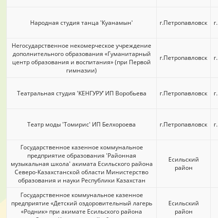
Народная студия танца 'Куанамын'
г.Петропавловск
г
Негосударственное некомерческое учреждение
дополнительного образования «Гуманитарный
г.Петропавловск
г
центр образования и воспитания» (при Первой
гимназии)
Театральная студия 'КЕНГУРУ’ ИП Воробьева
г.Петропавловск
г
Театр моды 'Томирис' ИП Белхороева
г.Петропавловск
г
Государственное казенное коммунальное
предприятие образования 'Районная
Есильский
музыкальная школа' акимата Есильского района
район
Северо-Казахстанской области Министерство
образования и науки Республики Казахстан
Государственное коммунальное казенное
предприятие «Детский оздоровительный лагерь
Есильский
«Родник» при акимате Есильского района
район