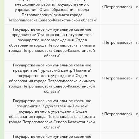
внешкольной работы' государственного
г.Петропавловск
г
учреждения 'Отдел образования города
Петропавловска' акимата города
Петропавловска Северо-Казахстанской области'
Государственное коммунальное казенное
предприятие 'Станция юных натуралистов'
государственного учреждения 'Отдел
г.Петропавловск
г
образования города Петропавловска' акимата
города Петропавловска Северо-Казахстанской
области'
Государственное коммунальное казенное
предприятие 'Туристский центр 'Планета'
государственного учреждения 'Отдел
г.Петропавловск
г
образования города Петропавловска' акимата
города Петропавловска Северо-Казахстанской
области'
Государственное коммунальное казённое
предприятие 'Художественный лицей'
государственного учреждения 'Отдел
г.Петропавловск
г
образования города Петропавловска' акимата
города Петропавловска Северо-Казахстанской
области'
Государственное коммунальное казенное