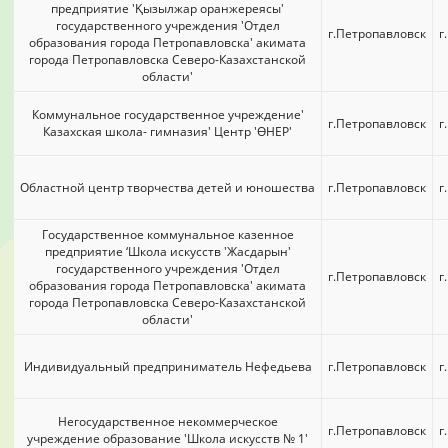
предприятие 'Қызылжар оранжереясы'
государственного учреждения 'Отдел
г.Петропавловск
г
образования города Петропавловска' акимата
города Петропавловска Северо-Казахстанской
области'
Коммунальное государственное учреждение'
г.Петропавловск
г
Казахская школа- гимназия' Центр 'ӨНЕР'
Областной центр творчества детей и юношества
г.Петропавловск
г
Государственное коммунальное казенное
предприятие ‘Школа искусств 'Жасдарын'
государственного учреждения 'Отдел
г.Петропавловск
г
образования города Петропавловска' акимата
города Петропавловска Северо-Казахстанской
области'
Индивидуальный предприниматель Нефедьева
г.Петропавловск
г
Негосударственное некоммерческое
г.Петропавловск
г
учреждение образование 'Школа искусств № 1'