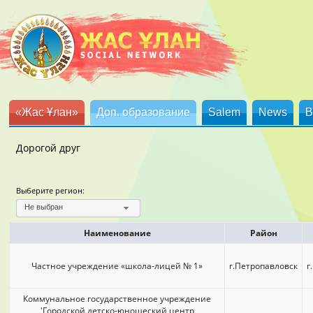
«Жас Ұлан»
Доп. образование
Salem
News
B
Дорогой друг
Выберите регион:
Не выбран
Наименование
Район
Частное учреждение «школа-лицей № 1»
г.Петропавловск
г
Коммунальное государственное учреждение
'Городской детско-юношеский центр