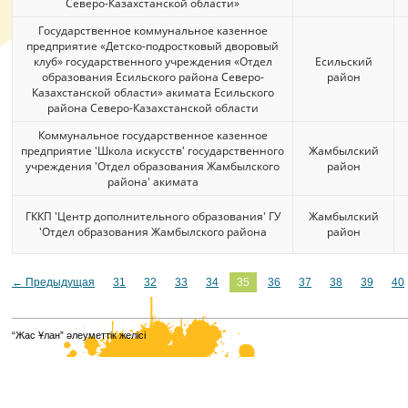
Северо-Казахстанской области»
Государственное коммунальное казенное
предприятие «Детско-подростковый дворовый
клуб» государственного учреждения «Отдел
Есильский
образования Есильского района Северо-
район
Казахстанской области» акимата Есильского
района Северо-Казахстанской области
Коммунальное государственное казенное
предприятие 'Школа искусств' государственного
Жамбылский
учреждения 'Отдел образования Жамбылского
район
района' акимата
ГККП 'Центр дополнительного образования' ГУ
Жамбылский
'Отдел образования Жамбылского района
район
← Предыдущая
31
32
33
34
35
36
37
38
39
40
“Жас Ұлан” әлеуметтік желісі