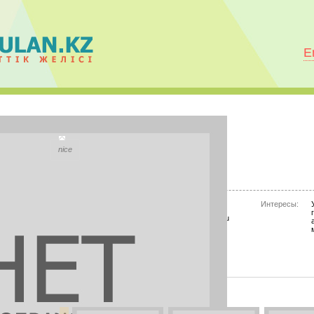
E
Аблайхан Аимбетов
nice
City:
Олбани
Моб.телефон:
87775082574
Интересы:
Mail.ru Агент:
www.aimbetov@mail.ru
Skype:
нет информации
PHOTOS