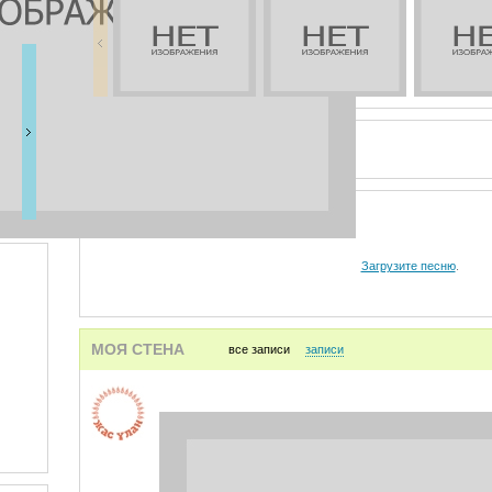
ВИДЕО
АУДИО
Загрузите песню
.
МОЯ СТЕНА
все записи
записи