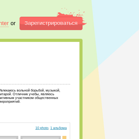
Зарегистрироваться
nter
or
Увлекаюсь вольной борьбой, музыкой,
гитарой. Отличник учебы, являюсь
активным участником общественных
мероприятий.
10 photo
,
1 альбома