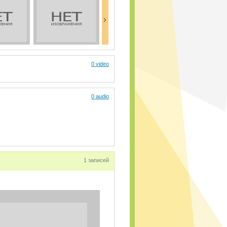
0 video
0 audio
1 записей