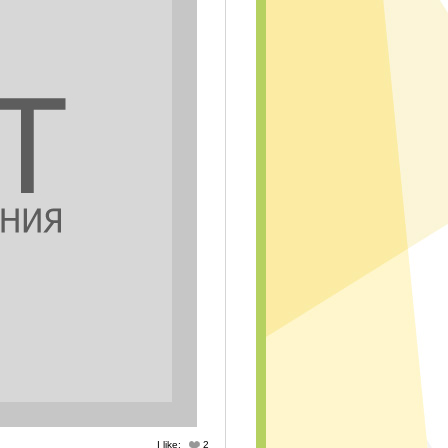
I like:
2