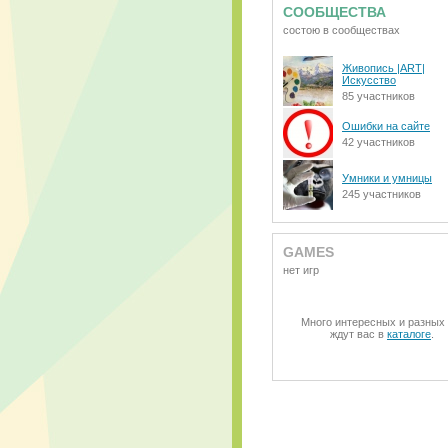
СООБЩЕСТВА
состою в сообществах
Живопись |ART|
Искусство
85 участников
Ошибки на сайте
42 участников
Умники и умницы
245 участников
GAMES
нет игр
Много интересных и разных 
ждут вас в
каталоге
.