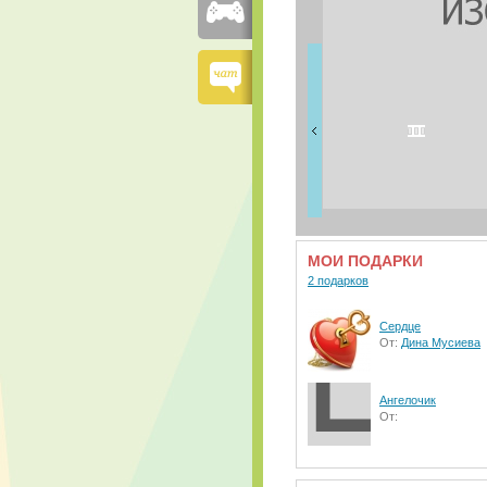
FRIENDS
1 друзей
МОИ ПОДАРКИ
2 подарков
Сердце
От:
Дина Мусиева
Ангелочик
От: