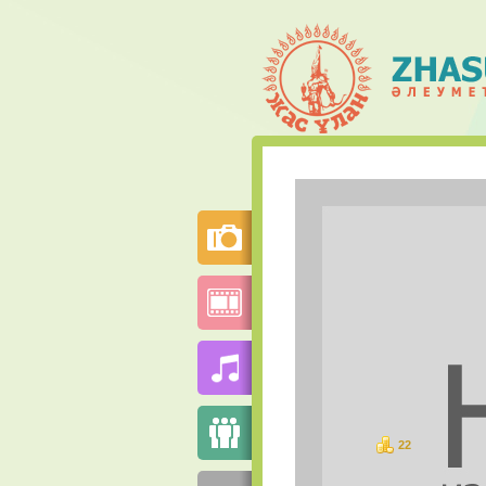
22
баллов