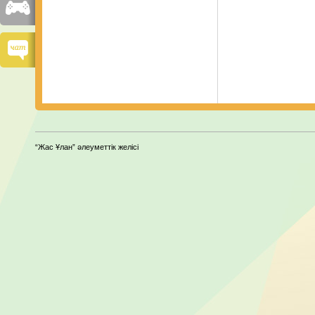
“Жас Ұлан” әлеуметтік желісі