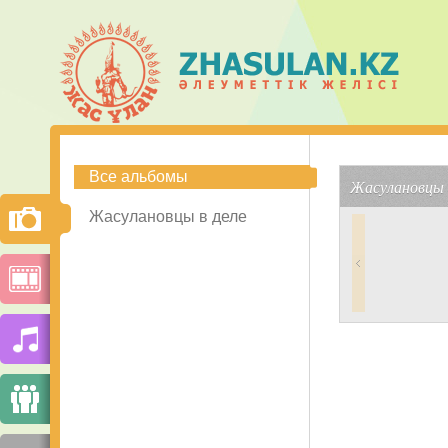
Все альбомы
Жасулановцы 
Жасулановцы в деле