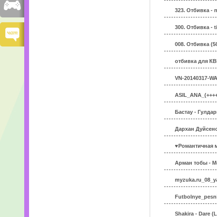
323. Отбивка - 
300. Отбивка - 
008. Отбивка (5
отбивка для КВ
VN-20140317-WA
ASIL_ANA_(++++
Бастау - Гулдар
Дархан Дуйсено
♥Романтичная м
Арман тобы - М
myzuka.ru_08_ya
Futbolnye_pesn
Shakira - Dare (