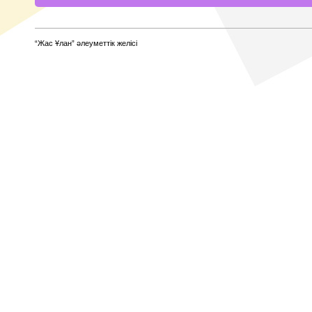
“Жас Ұлан” әлеуметтік желісі