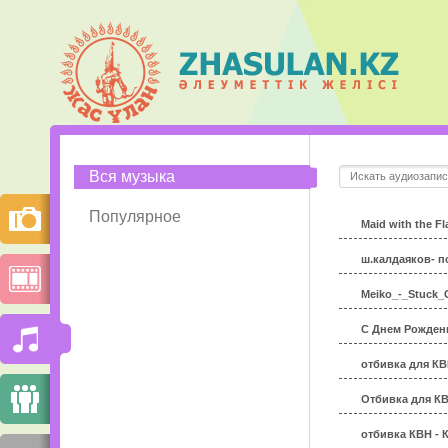
Вся музыка
Популярное
Maid with the Fl
ш.калдаяков- 
Meiko_-_Stuck_
С Днем Рождения
отбивка для КВ
Отбивка для КВ
отбивка КВН - 