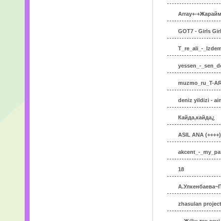
Array+-+Жарайма
GOT7 - Girls Girl
T_re_ali_-_Izde
yessen_-_sen_d
muzmo_ru_T-AR
deniz yildizi - 
Кайда,кайда¿
ASIL ANA (++++
akcent_-_my_pas
18
А.Улкенбаева~
zhasulan projec