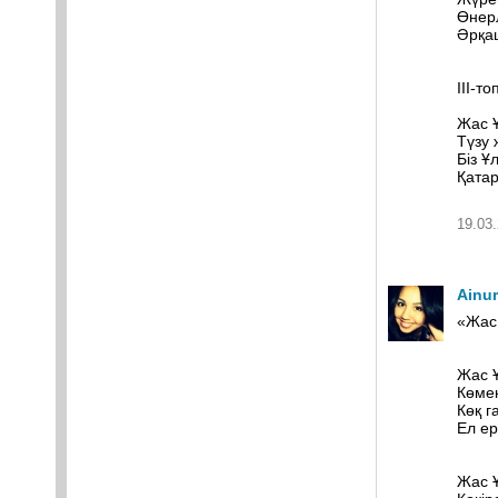
Өнерл
Әрқаш
ІІІ-то
Жас Ұ
Түзу 
Біз Ұ
Қатар
19.03.
Ainu
«Жас
Жас 
Көмек
Көқ г
Ел ер
Жас 