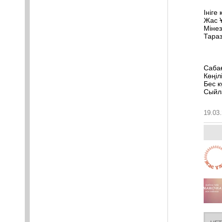
Ініге
Жас Ұ
Мінез
Тара
Сабағ
Көңіл
Бес к
Сыйла
19.03.