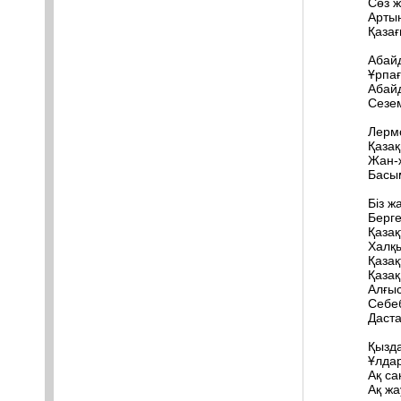
Сөз ж
Артын
Қазағ
Абайд
Ұрпағ
Абай
Сезе
Лерм
Қаза
Жан-
Басым
Біз ж
Берг
Қазақ
Халқ
Қазақ
Қазақ
Алғы
Себеб
Даст
Қызд
Ұлдар
Ақ са
Ақ ж