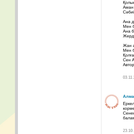
Қолын
Аман 
Сәбиі
Ана д
Мен б
Ана 
Жерді
Жан 
Мен б
Қолға
Сен 
Авто
03.11.
Алма
Еркел
корме
Сене
бала
23.10.