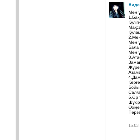
Аида
Мен ү
1.Бақ
Күліп
Мақс
Құлаш
2.Ме
Мен 
Бала 
Мен 
3.Ата
Заман
Жүрек
Азама
4.Дам
Көрге
Бойым
Салғ
5.Әр 
Шүкір
Өзіңе
Перзе
15.03.