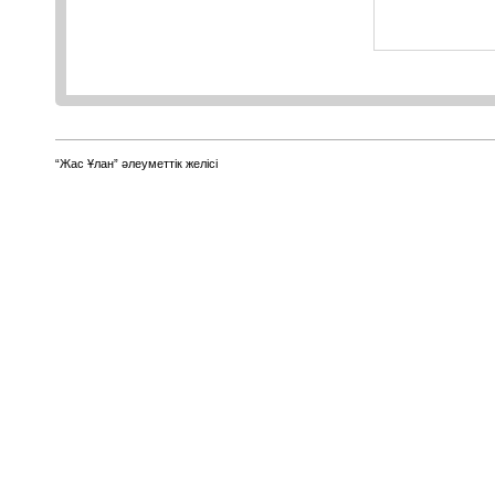
“Жас Ұлан” әлеуметтік желісі