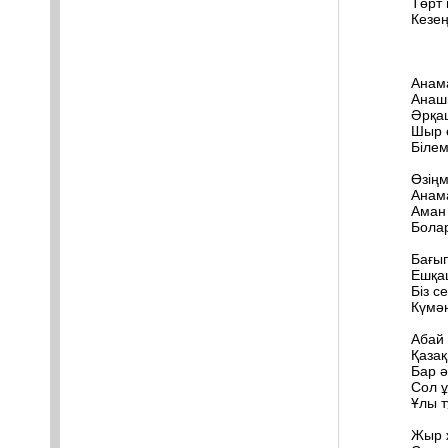
Төрт 
Кезең
Анам
Анаш
Әрқаш
Шыр е
Білем
Өзің
Анам
Аман 
Бола
Бағып
Ешқа
Біз с
Күмән
Абай
Қазақ
Бар ә
Сол 
Ұлы т
Жыр 