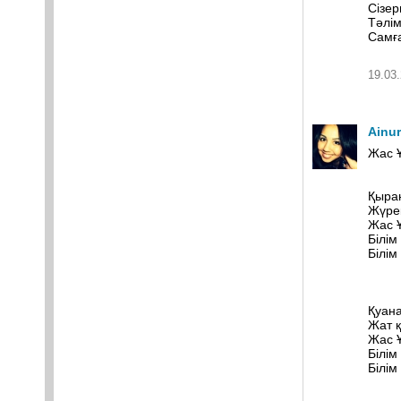
Сізер
Тәлім
Самға
19.03.
Ainu
Жас Ұ
Қыран
Жүрек
Жас Ұ
Білім 
Білім
Қуана
Жат қ
Жас Ұ
Білім 
Білім