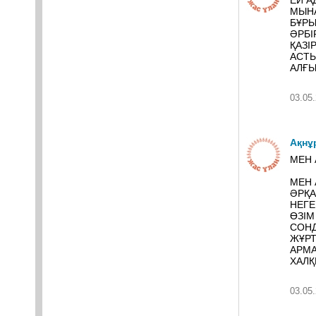
ЕЙ А
МЫНА
БҰРЫ
ӘРБІ
ҚАЗІ
АСТЫ
АЛҒЫ
03.05.
Ақнұ
МЕН 
МЕН
ӘРҚ
НЕГЕ
ӨЗІМ
СОНД
ЖҰР
АРМА
ХАЛҚ
03.05.