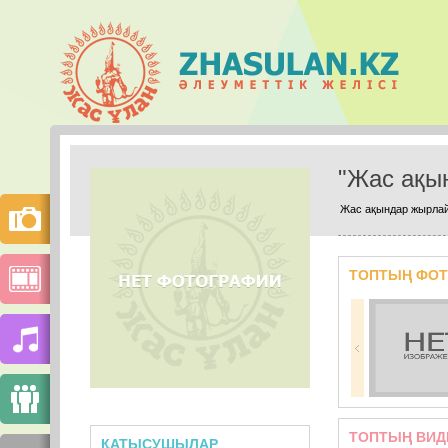
"Жас ақы
Жас ақындар жырла
ТОПТЫҢ ФОТ
ТОПТЫҢ ВИ
ҚАТЫСУШЫЛАР