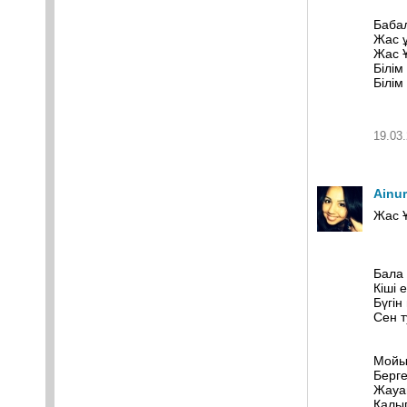
Баба
Жас ұ
Жас Ұ
Білім 
Білім
19.03.
Ainu
Жас 
Бала 
Кіші 
Бүгін
Сен т
Мойын
Берге
Жауап
Қалып