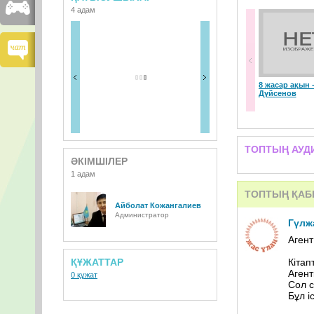
4 адам
8 жасар ақын
Дүйсенов
ТОПТЫҢ АУД
ӘКІМШІЛЕР
1 адам
ТОПТЫҢ ҚА
Айболат Кожангалиев
Администратор
Гүлж
Агент
ҚҰЖАТТАР
Кітап
Агент
0 құжат
Сол 
Бұл і