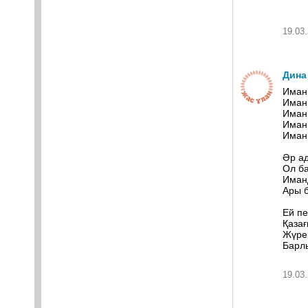
19.03.
Дина
Иман
Иман 
Иман 
Иман
Иман
Әр а
Ол ба
Иман
Ары 
Ей п
Қазағ
Жүрек
Барлы
19.03.