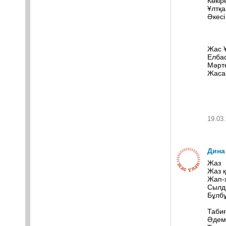
Көкір
Ұлтқа
Әкесі
Жас 
Елбас
Мәрт
Жаса
19.03.
Дина
Жаз
Жаз қ
Жап-ж
Сылд
Бұлбұ
Табиғ
Әдемі