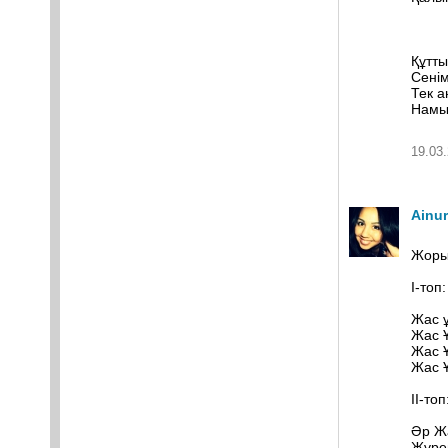
Құтты
Сенім
Тек а
Намы
19.03.
Ainu
Жоры
І-топ:
Жас ұ
Жас Ұ
Жас Ұ
Жас Ұ
ІІ-топ
Әр Жа
Жүрег