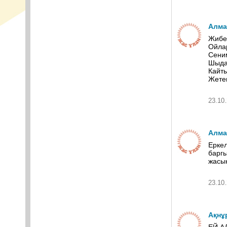
Алма
Жибе
Ойла
Сеним
Шыда
Кайты
Жетем
23.10.
Алма
Еркел
баргы
жасы
23.10.
Ақнұ