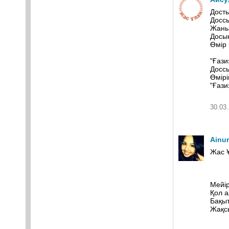
Дост
Доссы
Жаның
Досың
Өмір
"Ғази
Доссы
Өмірі
"Ғази
30.03.
Ainu
Жас Ұ
Мейір
Қол а
Бақы
Жақсы