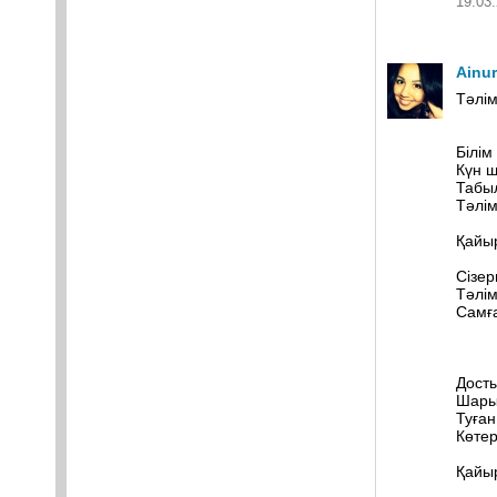
19.03.
Ainu
Тәлім
Білім
Күн ш
Табыл
Тәлім
Қайы
Сізер
Тәлім
Самға
Досты
Шарық
Туған
Көтер
Қайы