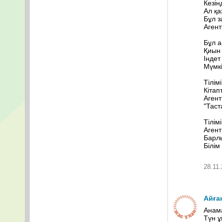
Кезін
Ал қа
Бұл з
Агент
Бұл а
Қиын 
Індет
Мүмк
Тілім
Кітап
Агент
"Тас
Тілім
Агент
Барл
Білім
28.11.
Айға
Анам
Түн ұ