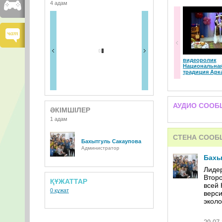
4 адам
видеоролик
Национальна
традиция Арк
АУДИО СООБ
ӘКІМШІЛЕР
1 адам
СТЕНА СООБ
Бахытгуль Сакаупова
Администратор
Бахы
Лиде
Втор
ҚҰЖАТТАР
всей
0 құжат
верси
эколо