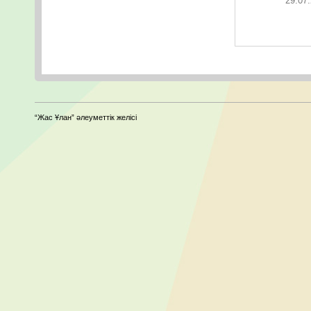
29.07.
“Жас Ұлан” әлеуметтік желісі