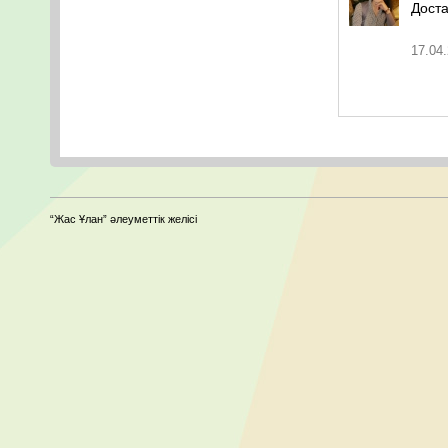
Доста
17.04.
“Жас Ұлан” әлеуметтік желісі