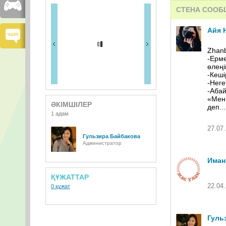
СТЕНА СООБ
Айя 
Zhanb
-Ерме
өлеңі
-Кеші
-Неге
-Абай
«Мен 
ӘКІМШІЛЕР
деп...
1 адам
27.07.
Гульзира Байбакова
Администратор
Иман
ҚҰЖАТТАР
22.04.
0 құжат
Гуль