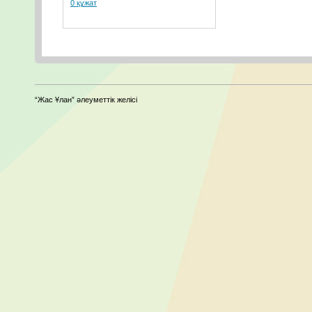
0 құжат
“Жас Ұлан” әлеуметтік желісі