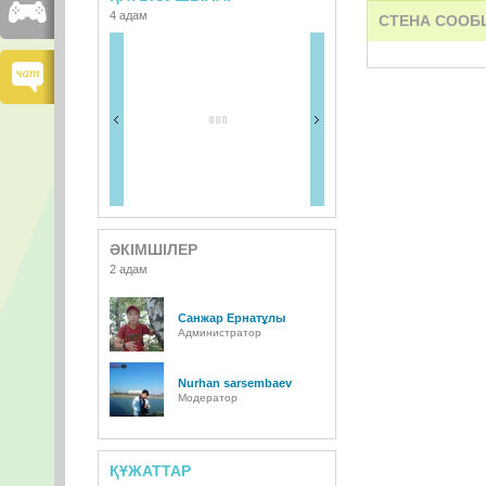
4 адам
СТЕНА СООБ
ӘКІМШІЛЕР
2 адам
Санжар Ернатұлы
Администратор
Nurhan sarsembaev
Модератор
ҚҰЖАТТАР