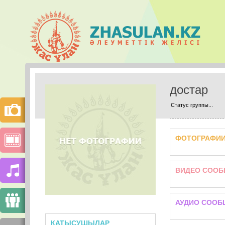
достар
Статус группы...
ФОТОГРАФИ
ВИДЕО СООБ
АУДИО СООБ
ҚАТЫСУШЫЛАР