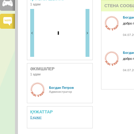
1 адам
СТЕНА СООБ
Богда
добро 
04.07.2
Богда
добро 
ӘКІМШІЛЕР
04.07.2
1 адам
Богдан Петров
Администратор
ҚҰЖАТТАР
0 құжат