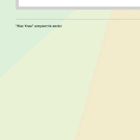
“Жас Ұлан” әлеуметтік желісі