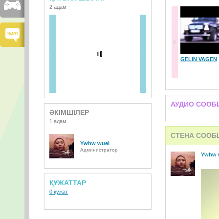
2 адам
GELIN VAGEN
АУДИО СООБ
ӘКІМШІЛЕР
1 адам
СТЕНА СООБ
Ywhw wuei
Администратор
Ywhw 
ҚҰЖАТТАР
0 құжат