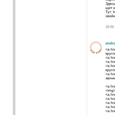
Здесь
щит н
Тут: 
хвойн
29.06.
andr
<a hr
кругл
<a hr
<a hr
<a hr
кругл
<a hr
звонк
<a hr
<img>
<a hr
<a hr
<a hr
<a hr
<a hr