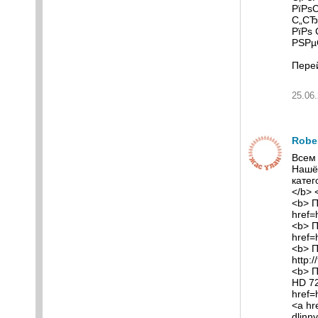
РїРѕ
С„СЂ
РїРѕ
РЅРµ
Перей
25.06.
Robe
Всем 
Нашёл
катег
</b> 
<b> П
href=
<b> П
href=
<b> П
http:
<b> П
HD 72
href=
<a hr
dlinn