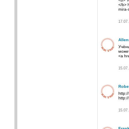
<b> T
</b> 
mira-
17.07.
Allen
Учёны
може
<a hr
15.07.
Rober
http:
http:
15.07.
Fran