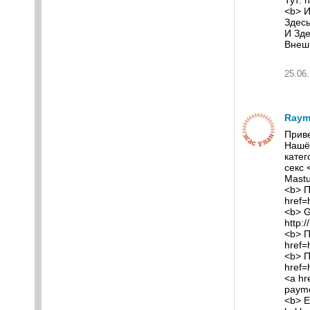
Тут: 
<b> И
Здесь
И Зде
Внеш
25.06.
Raym
Приве
Нашёл
катег
секс 
Mastu
<b> П
href=
<b> G
http:
<b> П
href=
<b> П
href=
<a hr
payme
<b> Е