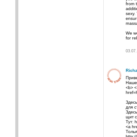
from 
additi
sexy. 
ensur
mass
We wo
for re
03.07.
Rich
Приве
Нашел
<b> <
href=
Здесь
для с
Здесь
щит с
Тут: 
<a hr
Толья
http: