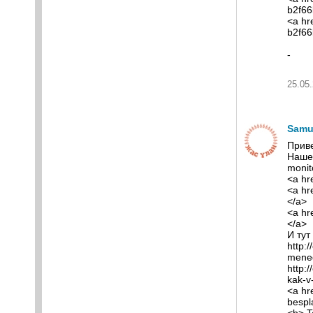
b2f6
<a hre
b2f6
-
25.05.
Samu
Приве
Нашел
monito
<a hr
<a hr
</a>
<a hr
</a>
И тут
http:
mened
http:
kak-v
<a hr
bespl