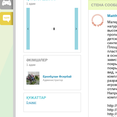
1 адам
СТЕНА СООБ
Matt
Матер
нату
высок
пропи
детск
синте
Площ
пласт
в осн
завис
ӘКІМШІЛЕР
покр
1 адам
покры
вид, 
комп
Еркебұлан Өсербай
разра
Администратор
игров
отлич
Напри
компл
ҚҰЖАТТАР
0 құжат
http:
http:
http: