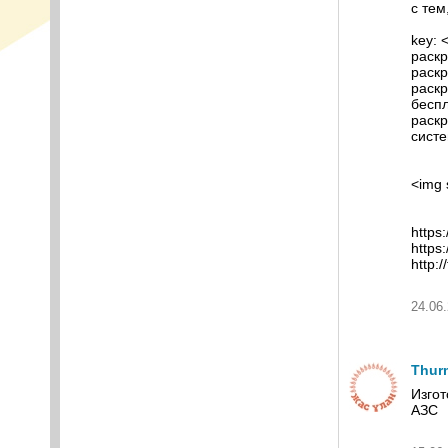
с тем
key: 
раскр
раскр
раскр
беспл
раскр
систе
<img 
https
https
http:
24.06.
Thur
Изгот
АЗС