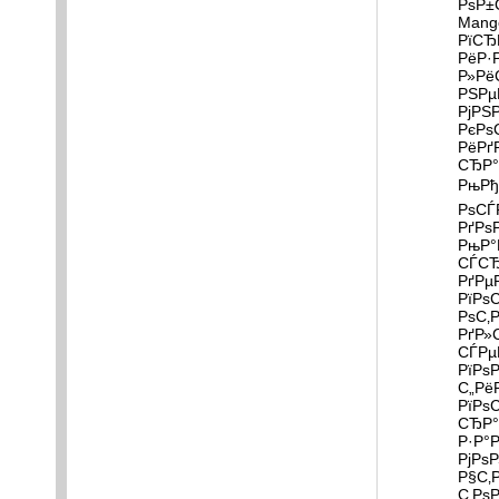
РѕР±
Mang
РїСЂ
РёР·
Р»Рё
РЅРµ
РјРЅ
РєРѕ
РёРґ
СЂР°
РњРђ
РѕСЃ
РґРѕ
РњР°
СЃСЂ
РґРµ
РїРѕ
РѕС‚
РґР»
СЃРµ
РїРѕ
С„Рё
РїРѕ
СЂР°
Р·Р°
РјРѕР
Р§С‚
С‚Рѕ