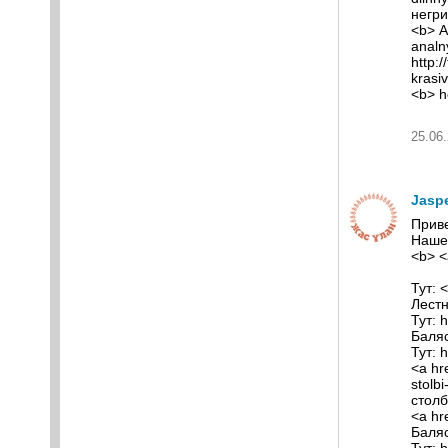
негри
<b> А
analn
http:
krasi
<b> h
25.06.
Jasp
Приве
Нашел
<b> <
Тут: <
Лестн
Тут: 
Баля
Тут: 
<a hr
stolb
столб
<a hr
Баляс