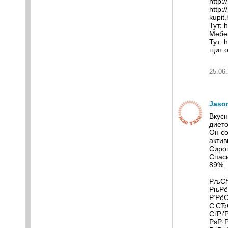
http:
http:
kupit.
Тут: 
Мебел
Тут: 
щит о
25.06.
Jaso
Вкусн
дието
Он с
актив
Сироп
Спаси
89%.
РљСѓ
РњРё
Р’Рё
С‚СЂ
СѓРґ
РѕР·