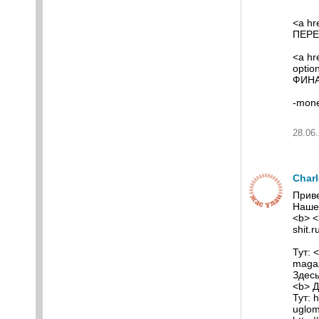
<a hr
ПЕРЕ
<a hr
optio
ФИНА
-mon
28.06.
Char
Приве
Нашел
<b> <
shit.r
Тут: 
magaz
Здесь
<b> 
Тут: 
uglom