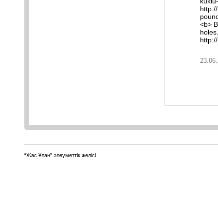
kuklu
http:
pound
<b> B
holes
http:
23.06.
“Жас Ұлан” әлеуметтік желісі