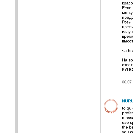
красо
Если 
мягку
предс
Розы
цветы
излуч
время
высот
<a hr
На во
отве
КУПО
06.07.
NURU
to qu
profe
massa
use s
the b
you c