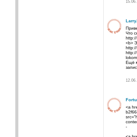
15.06.
Larr
Приве
Что с
http:
<b> Э
http:
http:
lokom
Ещё м
запис
12.06.
Fort
<a hre
b2f6
src="
conte
-
<a hre