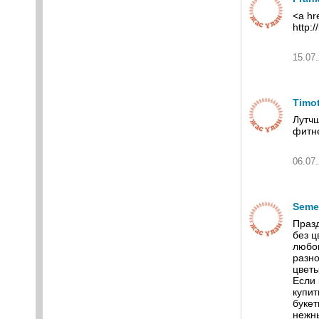
<a hr
http:
15.07.
Timo
Лутчш
фитне
06.07.
Seme
Празд
без ц
любог
разн
цветы
Если 
купит
буке
нежны