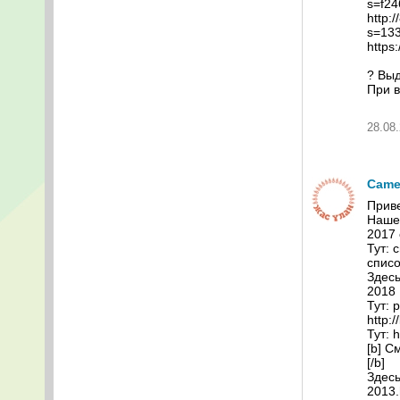
s=f2
http:
s=13
https
? Выд
При в
28.08.
Came
Приве
Нашел
2017 
Тут: 
списо
Здесь
2018
Тут: 
http:/
Тут: 
[b] С
[/b]
Здесь:
2013.