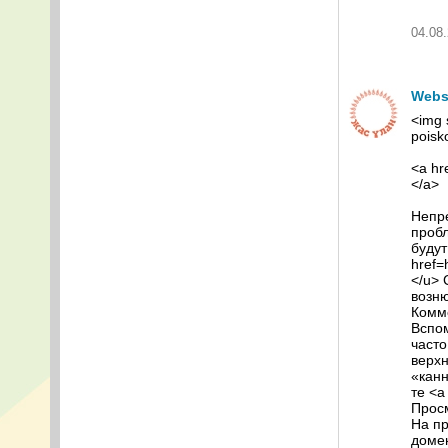
04.08.
Webs
<img 
poisk
<a hr
</a>
Непре
пробл
будут
href=
</u> 
возню
Комме
Вспом
часто
верхн
«канн
те <a
Просм
На пр
доме