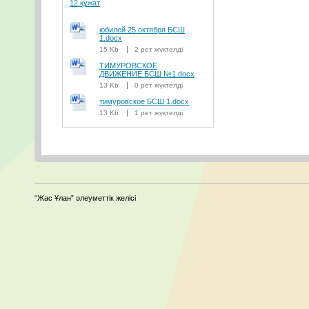
12 құжат
юбилей 25 октября БСШ
1.docx
15 Kb
2 рет жүктелді
ТИМУРОВСКОЕ
ДВИЖЕНИЕ БСШ №1.docx
13 Kb
0 рет жүктелді
тимуровское БСШ 1.docx
13 Kb
1 рет жүктелді
“Жас Ұлан” әлеуметтік желісі