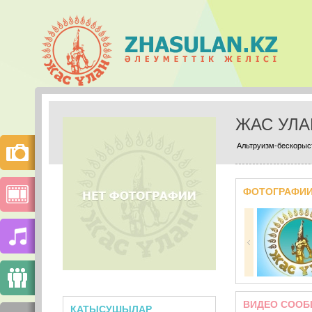
ЖАС УЛ
Альтруизм-бескорыст
ФОТОГРАФИ
ВИДЕО СООБ
ҚАТЫСУШЫЛАР