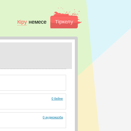
Тіркелу
Кіру
немесе
0 бейне
0 аудиожазба