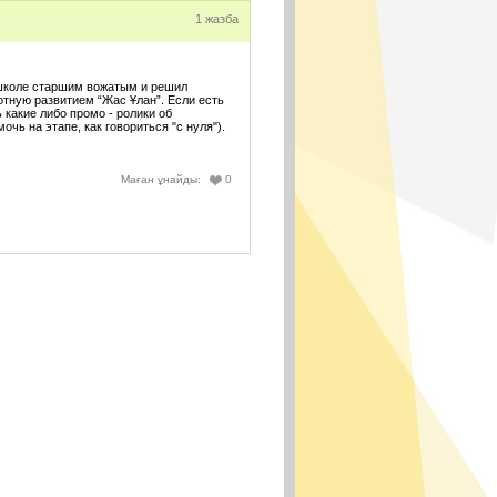
1 жазба
 школе старшим вожатым и решил
ную развитием “Жас Ұлан”. Если есть
 какие либо промо - ролики об
чь на этапе, как говориться "с нуля").
Маған ұнайды:
0