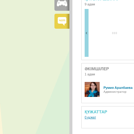
9 адам
ӘКІМШІЛЕР
1 адам
Румия Аралбаева
Администратор
ҚҰЖАТТАР
0 құжат