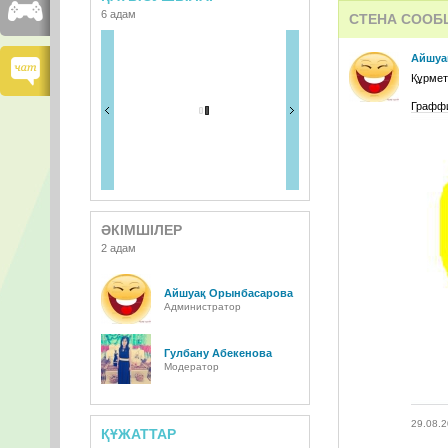
6 адам
СТЕНА СООБ
Айшуа
Құрметт
Граффи
ӘКІМШІЛЕР
2 адам
Айшуақ Орынбасарова
Администратор
Гулбану Абекенова
Модератор
29.08.2
ҚҰЖАТТАР