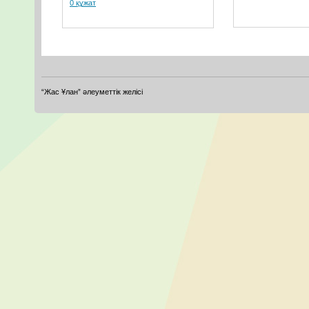
0 құжат
“Жас Ұлан” әлеуметтік желісі