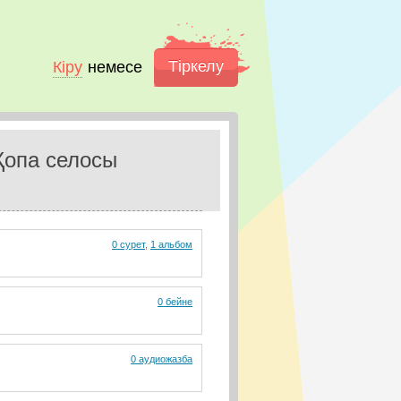
Тіркелу
Кіру
немесе
Қопа селосы
0 сурет
,
1 альбом
0 бейне
0 аудиожазба