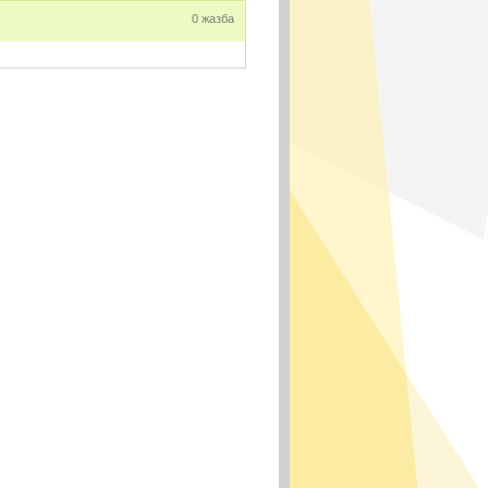
0 жазба