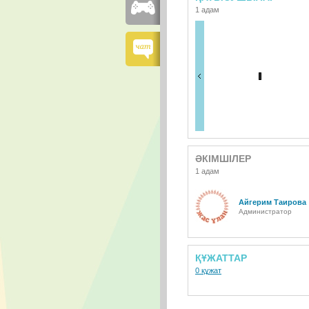
1 адам
ӘКІМШІЛЕР
1 адам
Айгерим Таирова
Администратор
ҚҰЖАТТАР
0 құжат