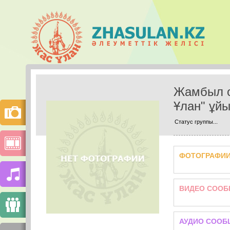
Жамбыл о
Ұлан" ұй
Статус группы...
ФОТОГРАФИ
ВИДЕО СООБ
АУДИО СООБ