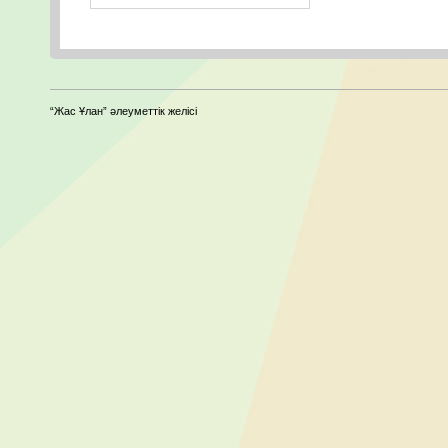
“Жас Ұлан” әлеуметтік желісі