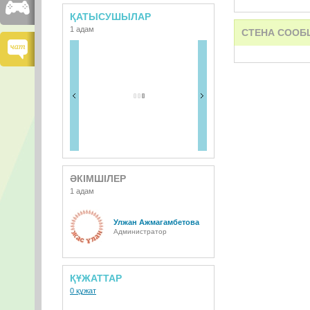
ҚАТЫСУШЫЛАР
1 адам
СТЕНА СООБ
ӘКІМШІЛЕР
1 адам
Улжан Ажмагамбетова
Администратор
ҚҰЖАТТАР
0 құжат