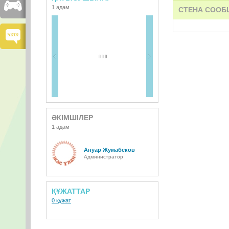
1 адам
СТЕНА СООБ
ӘКІМШІЛЕР
1 адам
Ануар Жумабеков
Администратор
ҚҰЖАТТАР
0 құжат