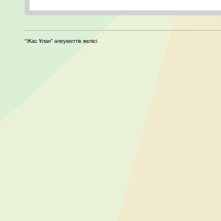
“Жас Ұлан” әлеуметтік желісі