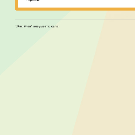
“Жас Ұлан” әлеуметтік желісі