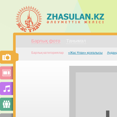
Барлық фото
Танымал
Барлық категориялар
«Жас Ұлан» қозғалысы
Аудан