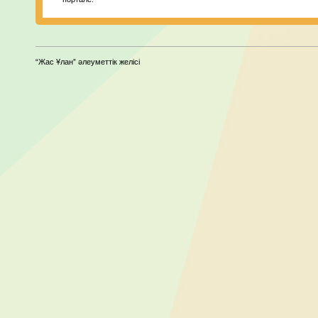
“Жас Ұлан” әлеуметтік желісі