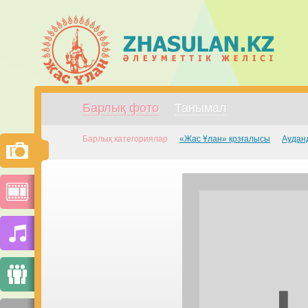
Барлық фото
Танымал
Барлық категориялар
«Жас Ұлан» қозғалысы
Аудан