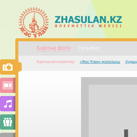
Барлық фото
Танымал
Барлық категориялар
«Жас Ұлан» қозғалысы
Аудан