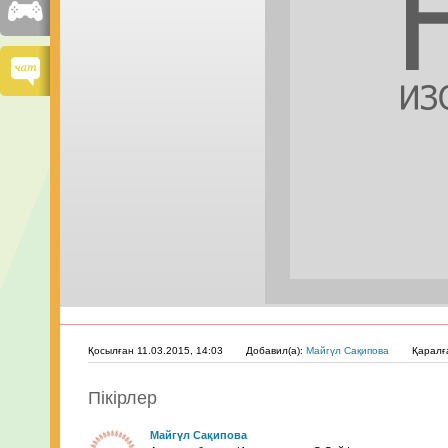
Қосылған 11.03.2015, 14:03
Добавил(а):
Майгүл Сақипова
Қаралғ
Пікірлер
Майгүл Сақипова