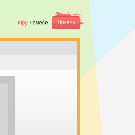
Тіркелу
Кіру
немесе