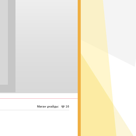
Маған ұнайды:
16