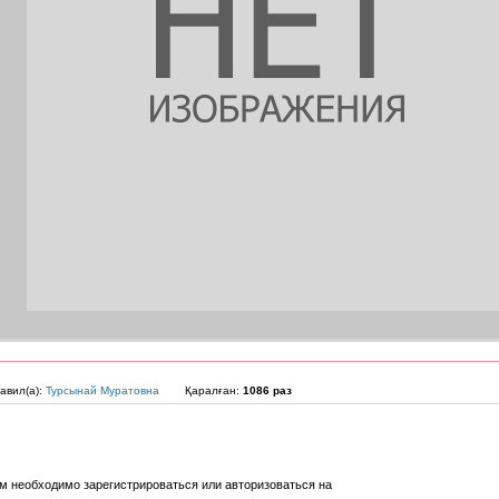
авил(а):
Турсынай Муратовна
Қаралған:
1086 раз
м необходимо зарегистрироваться или авторизоваться на