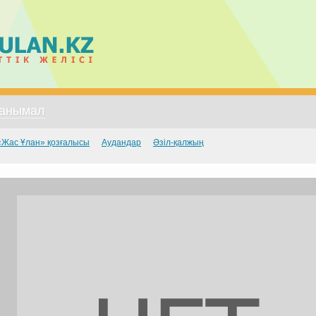
анымал
«Жас Ұлан» қозғалысы
Аудандар
Әзіл-қалжың