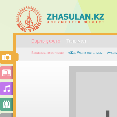
Барлық фото
Танымал
Барлық категориялар
«Жас Ұлан» қозғалысы
Аудан