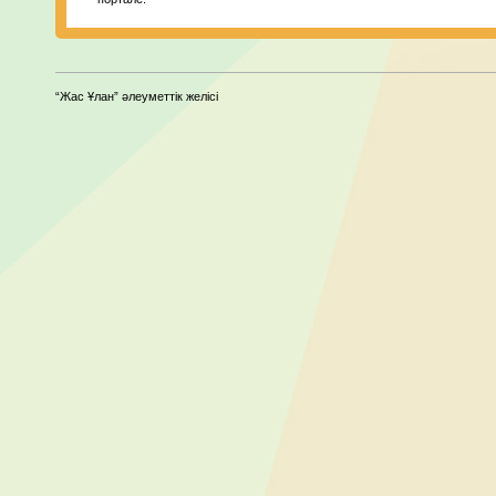
“Жас Ұлан” әлеуметтік желісі