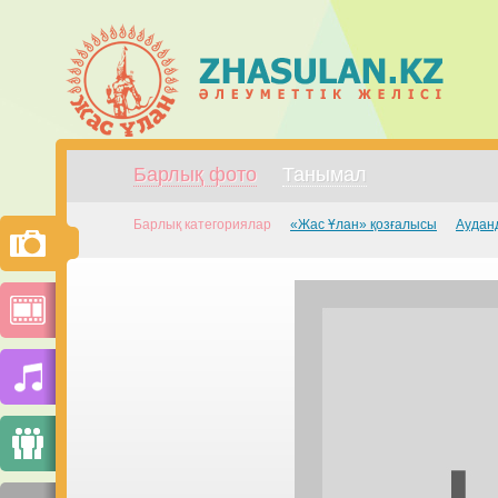
Барлық фото
Танымал
Барлық категориялар
«Жас Ұлан» қозғалысы
Аудан