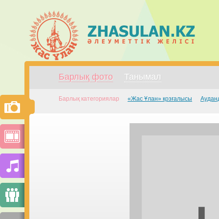
Барлық фото
Танымал
Барлық категориялар
«Жас Ұлан» қозғалысы
Аудан