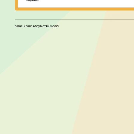
“Жас Ұлан” әлеуметтік желісі