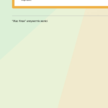
“Жас Ұлан” әлеуметтік желісі