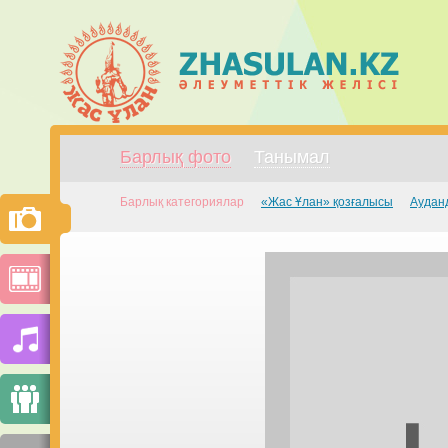
Барлық фото
Танымал
Барлық категориялар
«Жас Ұлан» қозғалысы
Аудан