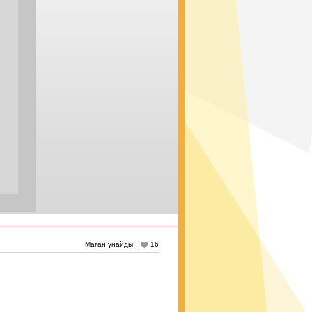
Маған ұнайды:
16