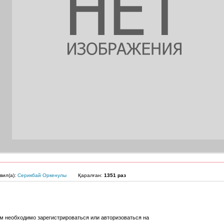
вил(а):
Серикбай Оркенулы
Қаралған:
1351 раз
м необходимо зарегистрироваться или авторизоваться на