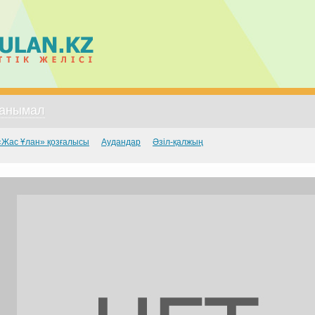
анымал
«Жас Ұлан» қозғалысы
Аудандар
Әзіл-қалжың