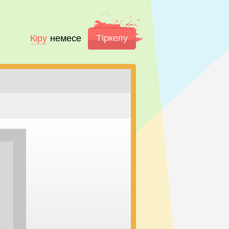
Тіркелу
Кіру
немесе