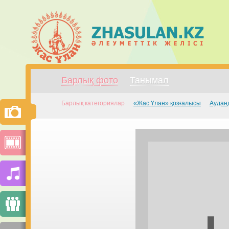
Барлық фото
Танымал
Барлық категориялар
«Жас Ұлан» қозғалысы
Аудан