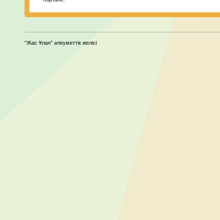
“Жас Ұлан” әлеуметтік желісі