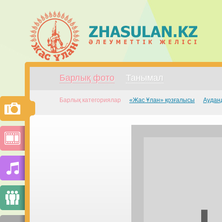
Барлық фото
Танымал
Барлық категориялар
«Жас Ұлан» қозғалысы
Аудан