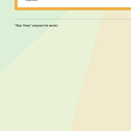
“Жас Ұлан” әлеуметтік желісі