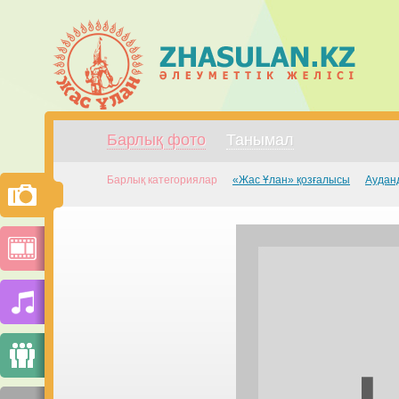
Барлық фото
Танымал
Барлық категориялар
«Жас Ұлан» қозғалысы
Аудан