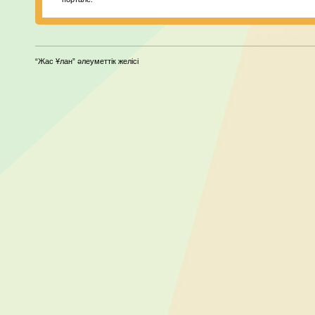
“Жас Ұлан” әлеуметтік желісі