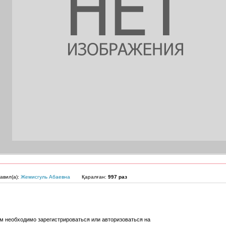
авил(а):
Жемисгуль Абаевна
Қаралған:
997 раз
м необходимо зарегистрироваться или авторизоваться на