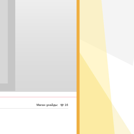
Маған ұнайды:
16