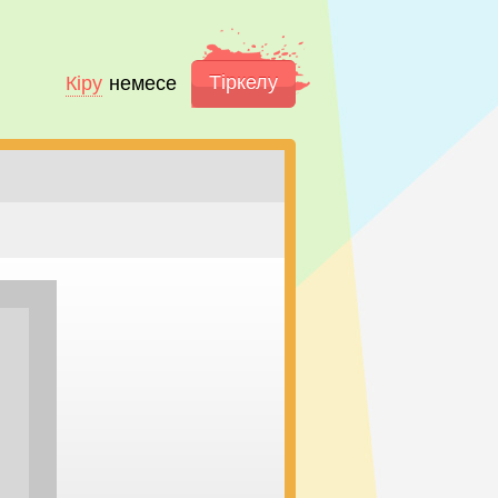
Тіркелу
Кіру
немесе