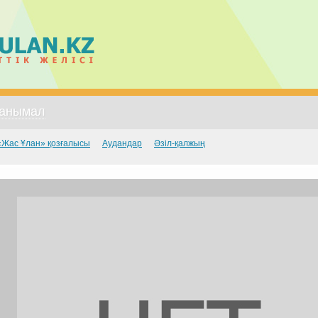
анымал
«Жас Ұлан» қозғалысы
Аудандар
Әзіл-қалжың