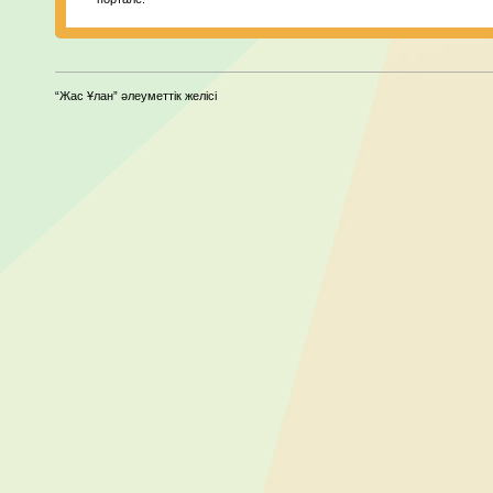
“Жас Ұлан” әлеуметтік желісі