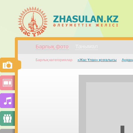
Барлық фото
Танымал
Барлық категориялар
«Жас Ұлан» қозғалысы
Аудан