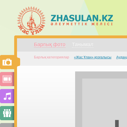
Барлық фото
Танымал
Барлық категориялар
«Жас Ұлан» қозғалысы
Аудан