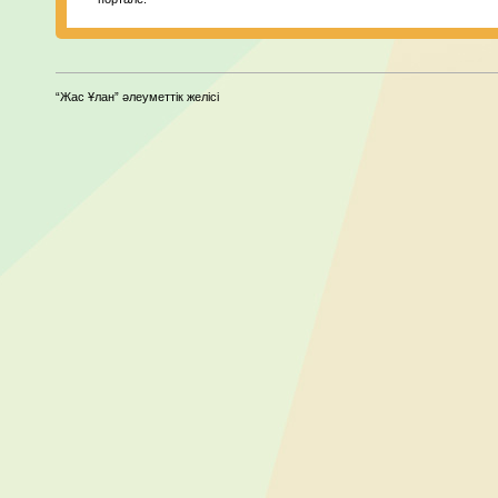
“Жас Ұлан” әлеуметтік желісі