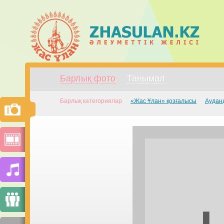
Барлық фото
Танымал
Барлық категориялар
«Жас Ұлан» қозғалысы
Аудан