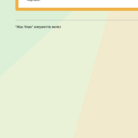
“Жас Ұлан” әлеуметтік желісі