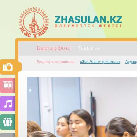
Барлық фото
Танымал
Барлық категориялар
«Жас Ұлан» қозғалысы
Аудан