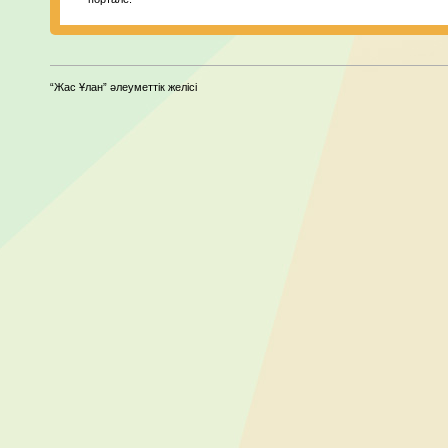
“Жас Ұлан” әлеуметтік желісі