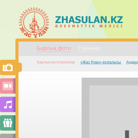
Барлық фото
Танымал
Барлық категориялар
«Жас Ұлан» қозғалысы
Аудан