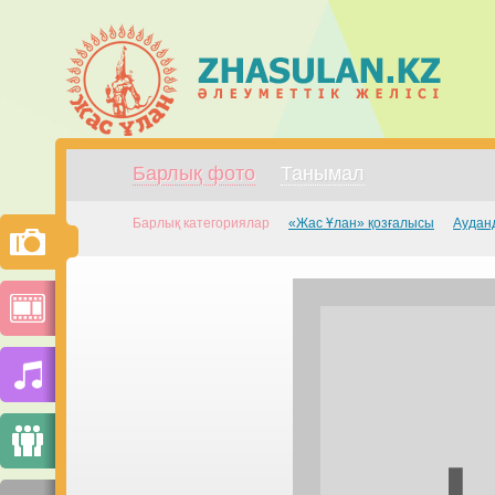
Барлық фото
Танымал
Барлық категориялар
«Жас Ұлан» қозғалысы
Аудан