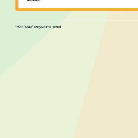
“Жас Ұлан” әлеуметтік желісі