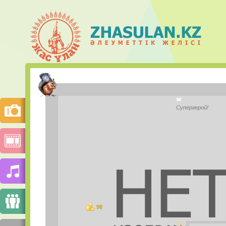
Асхат Ом
Супергерой!
Қала:
Ұял.телефон:
Mail.ru Агент:
Skype:
98
ұпай
СУРЕТТЕР