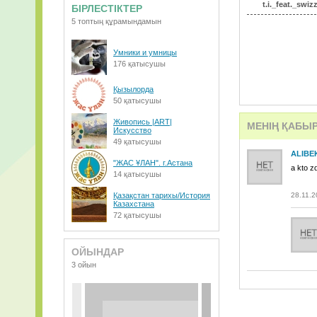
t.i._feat._swi
БІРЛЕСТІКТЕР
5 топтың құрамындамын
Умники и умницы
176 қатысушы
Қызылорда
50 қатысушы
Живопись |ART|
МЕНІҢ ҚАБЫ
Искусство
49 қатысушы
ALIBE
"ЖАС ҰЛАН". г.Астана
a kto z
14 қатысушы
Қазақстан тарихы/История
28.11.2
Казахстана
72 қатысушы
ОЙЫНДАР
3 ойын