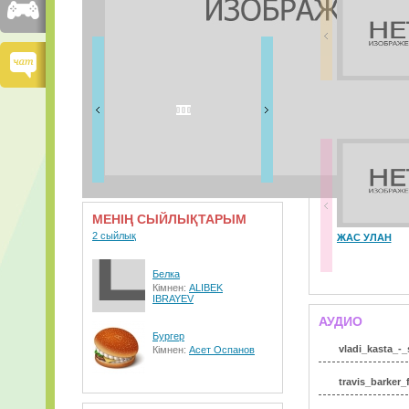
ДОСТАРЫМ
30 дос
ВИДЕО
МЕНІҢ СЫЙЛЫҚТАРЫМ
2 сыйлық
ЖАС УЛАН
Белка
Кімнен:
ALIBEK
IBRAYEV
АУДИО
Бургер
vladi_kasta_-
Кімнен:
Асет Оспанов
travis_barker