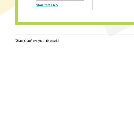
StarCraft FA 5
The Mind Bender
I
“Жас Ұлан” әлеуметтік желісі