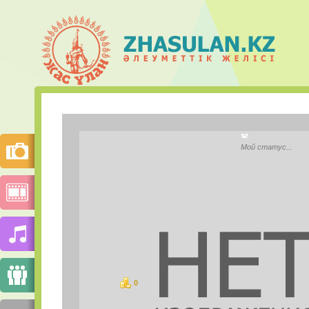
asel murat
Мой статус...
Қала:
Моб.телефон:
Mail.ru Агент:
Skype:
0
ұпай
СУРЕТТЕР