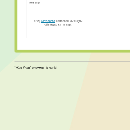
нет игр
сізді
каталогта
көптеген қызықты
ойындар күтіп тұр.
“Жас Ұлан” әлеуметтік желісі