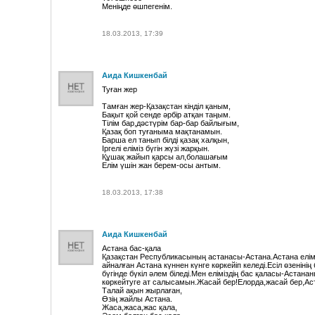
Меніңде өшпегенім.
18.03.2013, 17:39
Аида Кишкенбай
Туған жер
Тамған жер-Қазақстан кінділ қаным,
Бақыт қой сенде әрбір атқан таңым.
Тілім бар,дәстүрім бар-бар байлығым,
Қазақ боп туғаныма мақтанамын.
Барша ел танып білді қазақ халқын,
Іргелі еліміз бүгін жүзі жарқын.
Құшақ жайып қарсы ал,болашағым
Елім үшін жан берем-осы антым.
18.03.2013, 17:38
Аида Кишкенбай
Астана бас-қала
Қазақстан Республикасының астанасы-Астана.Астана елім
айналған Астана күннен күнге көркейіп келеді.Есіл өзенін
бүгінде бүкіл әлем біледі.Мен еліміздің бас қаласы-Астан
көркейтуге ат салысамын.Жасай бер!Елорда,жасай бер,Ас
Талай ақын жырлаған,
Өзің жайлы Астана.
Жаса,жаса,жас қала,