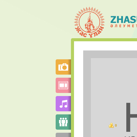
0
ұпай