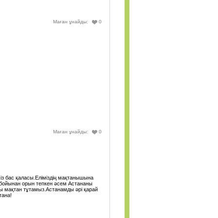
Маған ұнайды:
0
Маған ұнайды:
0
із бас қаласы.Еліміздің мақтанышына
ің бойынан орын тепкен әсем Астананы
аны мақтан тұтамыз.Астанамды әрі қарай
тана!