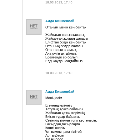
18.03.2013, 17:40
Аида Кишкенбай
Отаным менің кең-байтақ
Жайнаған сасыз қаласы,
Жайқалған жомарт даласы
Ел-Отан біздің кең-байтақ
Отанның біздер баласы.
Отан-асыл анамыз,
Ана сүтін ақтаймыз.
Есейгенде ер болып,
Елді жаудан сақтаймыз.
18.03.2013, 17:40
Аида Кишкенбай
Менің елім
Егеменді елімнің
Татулық әркез байлығы
Жайнаған қазақ жерімнің
Биікте тұрар байрағы.
Сезімнің тілмен төгіп кестелерін.
Ғасырдан,ғасырларға
Көшті өнерім
Ұлттымның ана тілі ғой
Ар таңбасы
Тіл өшпесе