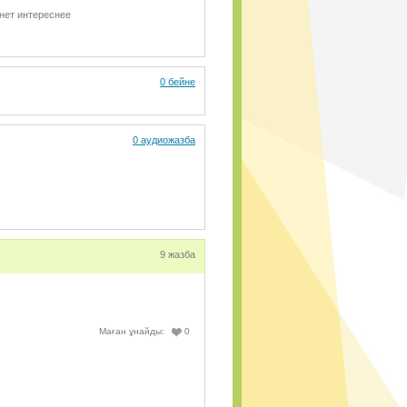
нет интереснее
0 бейне
0 аудиожазба
9 жазба
Маған ұнайды:
0