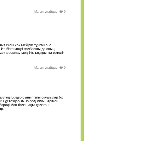
Маған ұнайды:
0
ыз екені хақ.Мейірім тұнған ана
Ия,бізге мәңгі жолбасшы да оның
анға,осынау мәңгілік тақырыпқа ертелі-
Маған ұнайды:
0
да өтеді.Біздер-сыныптагы оқушылар бір
ғы ұстаздарымыз бізді білім нәрімен
ереді.Мен болашақта қалаған
ар.