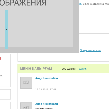
Загрузите фотографии
и ваша страница ста
ВИДЕО
АУДИО
Загрузите песню
.
М
МЕНІҢ ҚАБЫРҒАМ
все записи
записи
и.
Аида Кишкенбай
19.03.2013, 17:08
Аида Кишкенбай
Ұстазға арнау