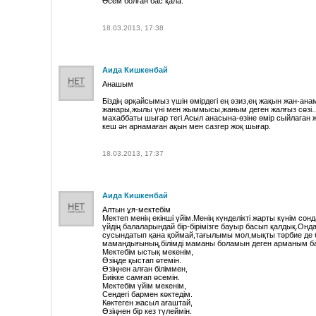
Әсем болған бас қала.
18.03.2013, 17:38
Аида Кишкенбай
Анашым
Біздің әрқайсымыз үшін өмірдегі ең әзиз,ең жақын жан-анам
жанары,жылы үні мен жыммысы,жаным деген жалғыз сөзі...
махаббаты шыгар тегі.Асыл анасына-өзіне өмір сыйлаган ж
кеш ән арнамаған ақын мен сазгер жоқ шығар.
18.03.2013, 17:37
Аида Кишкенбай
Алтын ұя-мектебім
Мектеп менің екінші үйім.Менің күнделікті жарты күнім сон
үйдің балаларындай бір-бірімізге бауыр басып қалдық.Онда
сусындатып қана қоймай,тағылымы мол,мықты тәрбие де б
мамандығының,білімді маманы боламын деген арманым б
Мектебім ыстық мекенім,
Өзіңде қыстап өтемін.
Өзіңнен алған біліммен,
Биікке самғап өсемін.
Мектебім үйім мекенім,
Сендегі бармен көктедім.
Көктеген жасыл ағаштай,
Өзіңнен бір кез түлеймін.