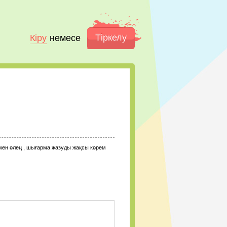
Тіркелу
Кіру
немесе
мен өлең , шығарма жазуды жақсы көрем