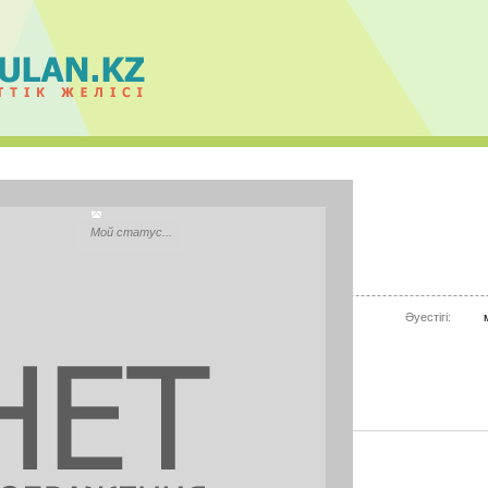
Аида Кишкенбай
Мой статус...
Қала:
Кызылорда
Моб.телефон:
нет информации
Әуестігі:
Mail.ru Агент:
нет информации
Skype:
нет информации
СУРЕТТЕР