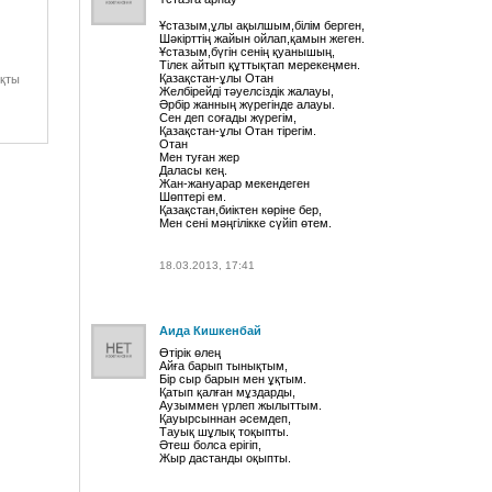
Ұстазым,ұлы ақылшым,білім берген,
Шәкірттің жайын ойлап,қамын жеген.
Ұстазым,бүгін сенің қуанышың,
Тілек айтып құттықтап мерекеңмен.
Қазақстан-ұлы Отан
қты
Желбірейді тәуелсіздік жалауы,
Әрбір жанның жүрегінде алауы.
Сен деп соғады жүрегім,
Қазақстан-ұлы Отан тірегім.
Отан
Мен туған жер
Даласы кең.
Жан-жануарар мекендеген
Шөптері ем.
Қазақстан,биіктен көріне бер,
Мен сені мәңгілікке сүйіп өтем.
18.03.2013, 17:41
Аида Кишкенбай
Өтірік өлең
Айға барып тынықтым,
Бір сыр барын мен ұқтым.
Қатып қалған мұздарды,
Аузыммен үрлеп жылыттым.
Қауырсыннан әсемдеп,
Тауық шұлық тоқыпты.
Әтеш болса ерігіп,
Жыр дастанды оқыпты.