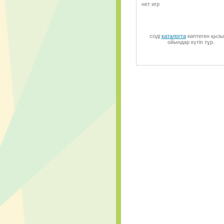
нет игр
сізді
каталогта
көптеген қызы
ойындар күтіп тұр.